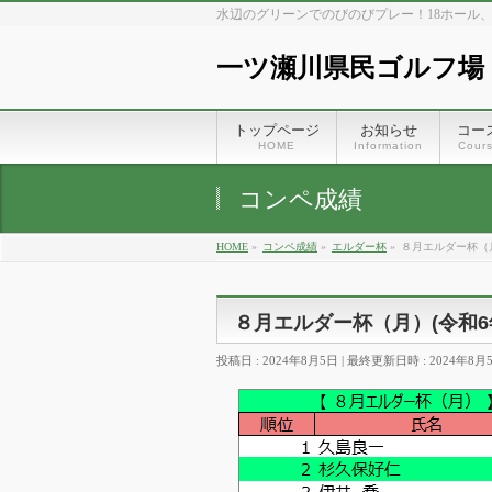
水辺のグリーンでのびのびプレー！18ホール
一ツ瀬川県民ゴルフ場
トップページ
お知らせ
コー
HOME
Information
Cour
コンペ成績
HOME
»
コンペ成績
»
エルダー杯
»
８月エルダー杯（月
８月エルダー杯（月）(令和6年
投稿日 : 2024年8月5日
最終更新日時 : 2024年8月