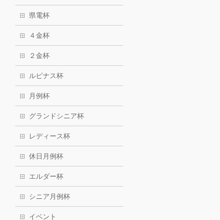
県電杯
４金杯
２金杯
ルピナス杯
月例杯
グランドシニア杯
レディース杯
休日月例杯
エルダー杯
シニア月例杯
イベント