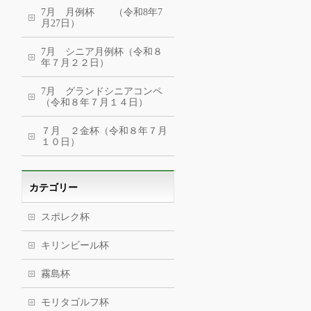
7月 月例杯 （令和8年7
月27日）
7月 シニア月例杯（令和８
年７月２２日）
7月 グランドシニアコンペ
（令和８年７月１４日）
７月 ２金杯（令和８年７月
１０日）
カテゴリー
スポレク杯
キリンビール杯
霧島杯
モリタゴルフ杯