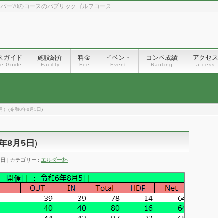
、パー70のコースのパブリックゴルフコース
スガイド
施設紹介
料金
イベント
コンペ成績
アクセス
se Guide
Facility
Fee
Event
Ranking
access
）(令和6年8月5日)
8月5日)
5日
カテゴリー :
エルダー杯