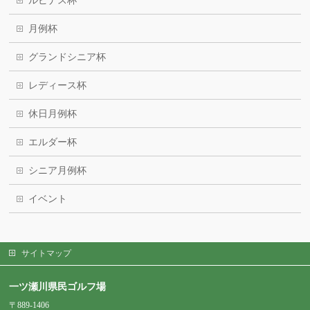
ルピナス杯
月例杯
グランドシニア杯
レディース杯
休日月例杯
エルダー杯
シニア月例杯
イベント
サイトマップ
一ツ瀬川県民ゴルフ場
〒889-1406