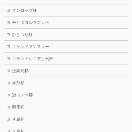
ダンロップ杯
モリタゴルフコンペ
ひとつせ杯
グランドマンスリー
グランドシニア月例杯
企業局杯
未分類
冠コンペ杯
県電杯
４金杯
２金杯