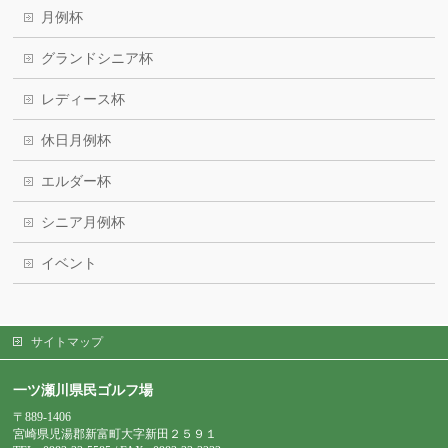
月例杯
グランドシニア杯
レディース杯
休日月例杯
エルダー杯
シニア月例杯
イベント
サイトマップ
一ツ瀬川県民ゴルフ場
〒889-1406
宮崎県児湯郡新富町大字新田２５９１