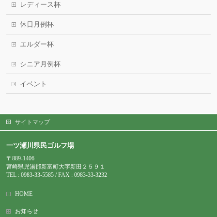
レディース杯
休日月例杯
エルダー杯
シニア月例杯
イベント
サイトマップ
一ツ瀬川県民ゴルフ場
〒889-1406
宮崎県児湯郡新富町大字新田２５９１
TEL : 0983-
33-5585 / FAX : 0983-33-3232
HOME
お知らせ