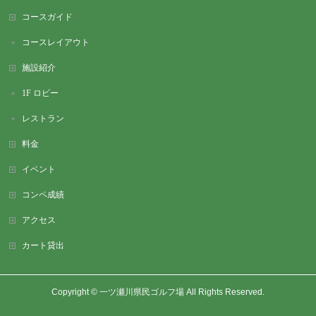
コースガイド
コースレイアウト
施設紹介
1F ロビー
レストラン
料金
イベント
コンペ成績
アクセス
カート貸出
Copyright ©
一ツ瀬川県民ゴルフ場
All Rights Reserved.