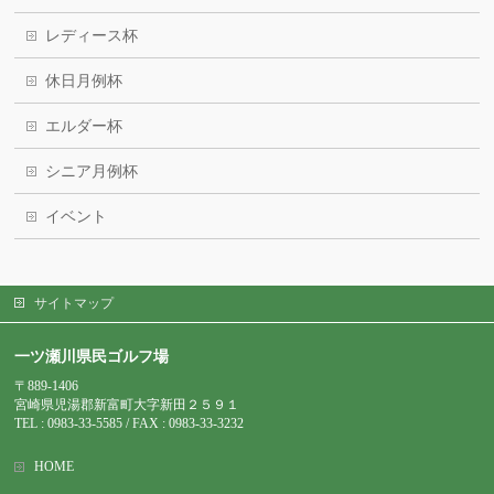
レディース杯
休日月例杯
エルダー杯
シニア月例杯
イベント
サイトマップ
一ツ瀬川県民ゴルフ場
〒889-1406
宮崎県児湯郡新富町大字新田２５９１
TEL : 0983-
33-5585 / FAX : 0983-33-3232
HOME