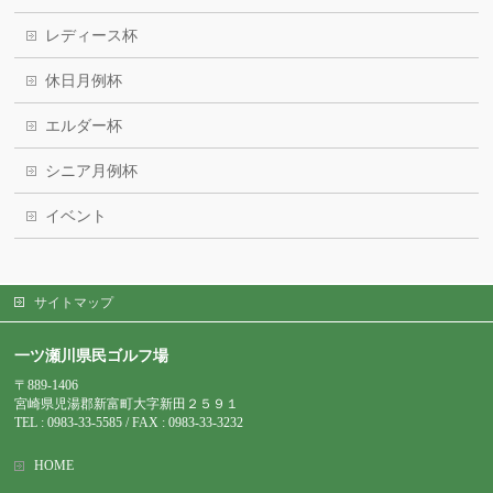
レディース杯
休日月例杯
エルダー杯
シニア月例杯
イベント
サイトマップ
一ツ瀬川県民ゴルフ場
〒889-1406
宮崎県児湯郡新富町大字新田２５９１
TEL : 0983-
33-5585 / FAX : 0983-33-3232
HOME