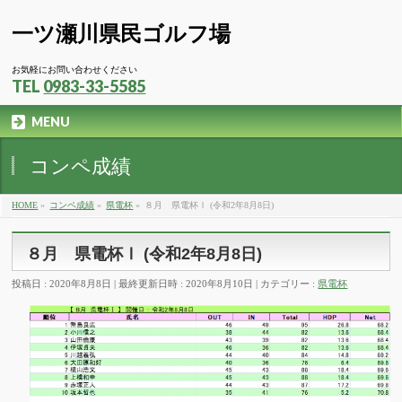
一ツ瀬川県民ゴルフ場
お気軽にお問い合わせください
TEL
0983-33-5585
MENU
コンペ成績
HOME
»
コンペ成績
»
県電杯
»
８月 県電杯Ⅰ (令和2年8月8日)
８月 県電杯Ⅰ (令和2年8月8日)
投稿日 : 2020年8月8日
最終更新日時 : 2020年8月10日
カテゴリー :
県電杯