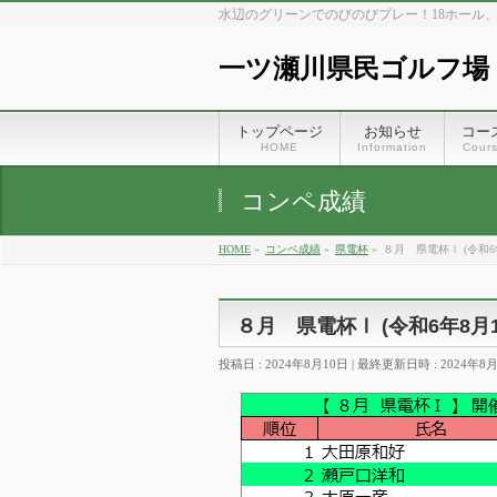
水辺のグリーンでのびのびプレー！18ホール
一ツ瀬川県民ゴルフ場
トップページ
お知らせ
コー
HOME
Information
Cour
コンペ成績
HOME
»
コンペ成績
»
県電杯
»
８月 県電杯Ⅰ (令和6年
８月 県電杯Ⅰ (令和6年8月1
投稿日 : 2024年8月10日
最終更新日時 : 2024年8