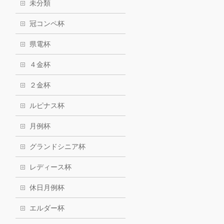
未分類
冠コンペ杯
県電杯
４金杯
２金杯
ルピナス杯
月例杯
グランドシニア杯
レディース杯
休日月例杯
エルダー杯