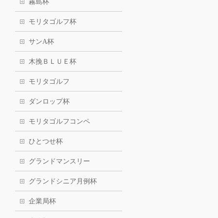
霧島杯
モリタゴルフ杯
サンA杯
木挽ＢＬＵＥ杯
モリタゴルフ
ダンロップ杯
モリタゴルフコンペ
ひとつせ杯
グランドマンスリー
グランドシニア月例杯
企業局杯