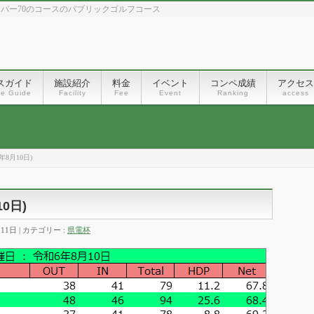
、パー70のコースのパブリックゴルフコース
スガイド
施設紹介
料金
イベント
コンペ成績
アクセス
se Guide
Facility
Fee
Event
Ranking
access
8月10日)
0日)
月11日
カテゴリー :
県電杯