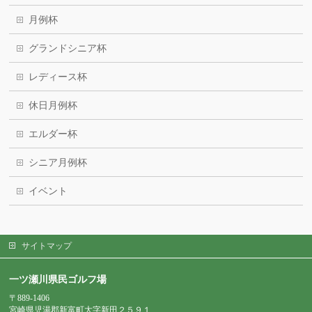
月例杯
グランドシニア杯
レディース杯
休日月例杯
エルダー杯
シニア月例杯
イベント
サイトマップ
一ツ瀬川県民ゴルフ場
〒889-1406
宮崎県児湯郡新富町大字新田２５９１