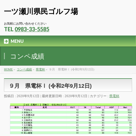
一ツ瀬川県民ゴルフ場
お気軽にお問い合わせください
TEL
0983-33-5585
MENU
コンペ成績
HOME
»
コンペ成績
»
県電杯
»
９月 県電杯Ⅰ (令和2年9月12日)
９月 県電杯Ⅰ (令和2年9月12日)
投稿日 : 2020年9月12日
最終更新日時 : 2020年9月12日
カテゴリー :
県電杯