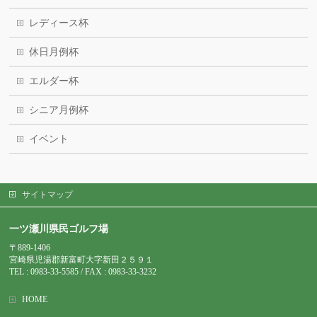
レディース杯
休日月例杯
エルダー杯
シニア月例杯
イベント
サイトマップ
一ツ瀬川県民ゴルフ場
〒889-1406
宮崎県児湯郡新富町大字新田２５９１
TEL : 0983-
33-5585 / FAX : 0983-33-3232
HOME