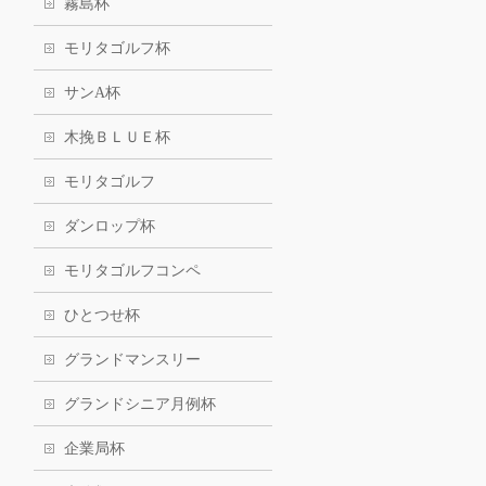
霧島杯
モリタゴルフ杯
サンA杯
木挽ＢＬＵＥ杯
モリタゴルフ
ダンロップ杯
モリタゴルフコンペ
ひとつせ杯
グランドマンスリー
グランドシニア月例杯
企業局杯