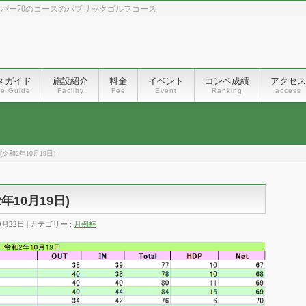
、パー70のコースのパブリックゴルフコース
スガイド
施設紹介
料金
イベント
コンペ成績
アクセス
se Guide
Facility
Fee
Event
Ranking
access
令和2年10月19日)
10月19日)
0月22日
カテゴリー :
月例杯