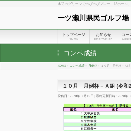
水辺のグリーンでのびのびプレー！18ホール
一ツ瀬川県民ゴルフ場
トップページ
お知らせ
コー
HOME
Information
Cour
コンペ成績
HOME
»
コンペ成績
»
月例杯
»
１０月 月例杯－Ａ組 (
１０月 月例杯－Ａ組 (令和2年
投稿日 : 2020年10月19日
最終更新日時 : 2020年1