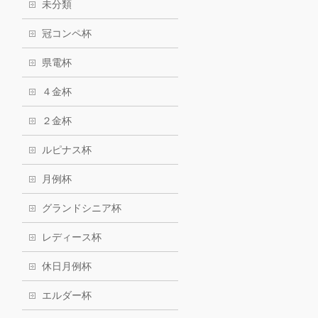
未分類
冠コンペ杯
県電杯
４金杯
２金杯
ルピナス杯
月例杯
グランドシニア杯
レディース杯
休日月例杯
エルダー杯