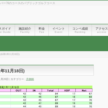
、パー70のコースのパブリックゴルフコース
スガイド
施設紹介
料金
イベント
コンペ成績
アクセス
se Guide
Facility
Fee
Event
Ranking
access
令和1年11月18日)
11月18日)
1月20日
カテゴリー :
月例杯