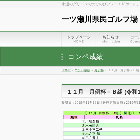
水辺のグリーンでのびのびプレー！18ホール
一ツ瀬川県民ゴルフ場
トップページ
お知らせ
コー
HOME
Information
Cour
コンペ成績
HOME
»
コンペ成績
»
月例杯
»
１１月 月例杯－Ｂ組 (
１１月 月例杯－Ｂ組 (令和1年
投稿日 : 2019年11月18日
最終更新日時 : 2019年1