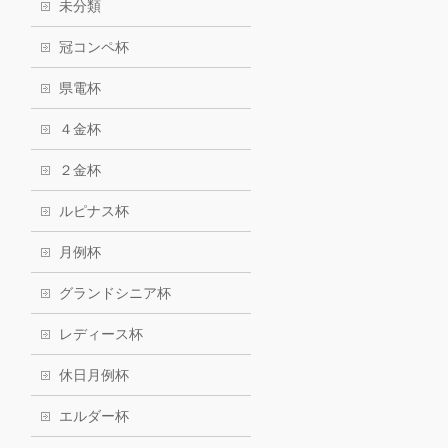
未分類
冠コンペ杯
県電杯
４金杯
２金杯
ルピナス杯
月例杯
グランドシニア杯
レディース杯
休日月例杯
エルダー杯