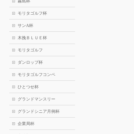
霧島杯
モリタゴルフ杯
サンA杯
木挽ＢＬＵＥ杯
モリタゴルフ
ダンロップ杯
モリタゴルフコンペ
ひとつせ杯
グランドマンスリー
グランドシニア月例杯
企業局杯