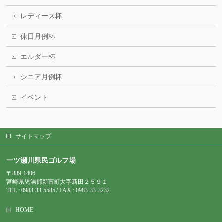
レディース杯
休日月例杯
エルダー杯
シニア月例杯
イベント
サイトマップ
一ツ瀬川県民ゴルフ場
〒889-1406
宮崎県児湯郡新富町大字新田２５９１
TEL : 0983-
33-5585 / FAX : 0983-33-3232
HOME