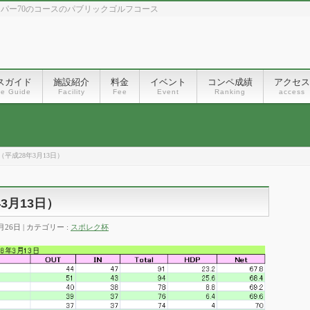
、パー70のコースのパブリックゴルフコース
スガイド
施設紹介
料金
イベント
コンペ成績
アクセス
se Guide
Facility
Fee
Event
Ranking
access
平成28年3月13日）
3月13日）
月26日
カテゴリー :
スポレク杯