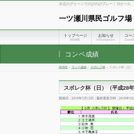
水辺のグリーンでのびのびプレー！18ホール
一ツ瀬川県民ゴルフ場
トップページ
お知らせ
コー
HOME
Information
Cour
コンペ成績
HOME
»
コンペ成績
»
スポレク杯
»
スポレク杯（日）（
スポレク杯（日）（平成28年
投稿日 : 2016年3月13日
最終更新日時 : 2016年10