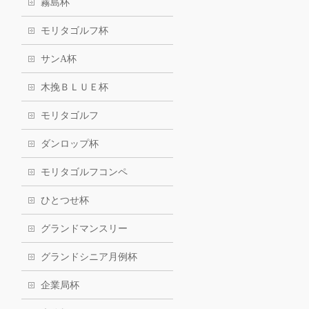
霧島杯
モリタゴルフ杯
サンA杯
木挽ＢＬＵＥ杯
モリタゴルフ
ダンロップ杯
モリタゴルフコンペ
ひとつせ杯
グランドマンスリー
グランドシニア月例杯
企業局杯