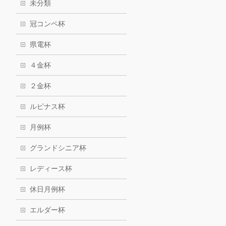
未分類
冠コンペ杯
県電杯
４金杯
２金杯
ルピナス杯
月例杯
グランドシニア杯
レディース杯
休日月例杯
エルダー杯