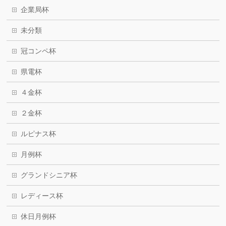
企業局杯
未分類
冠コンペ杯
県電杯
４金杯
２金杯
ルピナス杯
月例杯
グランドシニア杯
レディース杯
休日月例杯